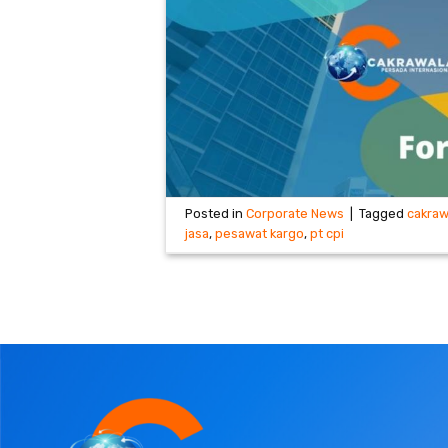
Posted in
Corporate News
|
Tagged
cakraw
jasa
,
pesawat kargo
,
pt cpi