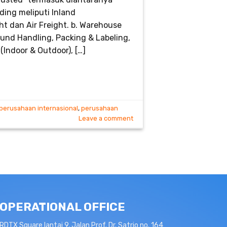
ding meliputi Inland
ht dan Air Freight. b. Warehouse
und Handling, Packing & Labeling,
(Indoor & Outdoor), […]
perusahaan internasional
,
perusahaan
Leave a comment
OPERATIONAL OFFICE
RDTX Square lantai 9, Jalan Prof. Dr. Satrio no. 164