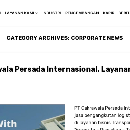
I
LAYANAN KAMI
INDUSTRI
PENGEMBANGAN
KARIR
BERIT
CATEGORY ARCHIVES:
CORPORATE NEWS
la Persada Internasional, Layanan
PT Cakrawala Persada In
jasa pengangkutan logist
di layanan bisnis Transpo
“integrity – Discipline –