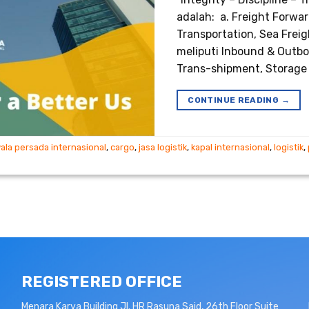
adalah: a. Freight Forwar
Transportation, Sea Freig
meliputi Inbound & Outbo
Trans-shipment, Storage 
CONTINUE READING
→
ala persada internasional
,
cargo
,
jasa logistik
,
kapal internasional
,
logistik
,
REGISTERED OFFICE
Menara Karya Building Jl. HR Rasuna Said, 26th Floor Suite