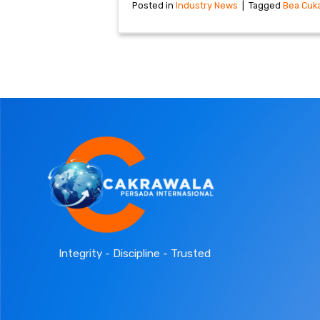
Posted in
Industry News
|
Tagged
Bea Cuka
Integrity - Discipline - Trusted