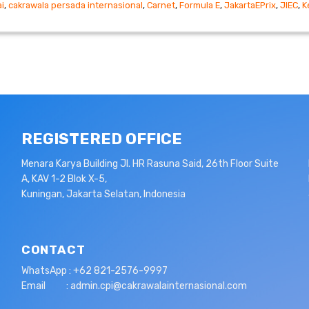
i
,
cakrawala persada internasional
,
Carnet
,
Formula E
,
JakartaEPrix
,
JIEC
,
K
REGISTERED OFFICE
Menara Karya Building Jl. HR Rasuna Said, 26th Floor Suite
A, KAV 1-2 Blok X-5,
Kuningan, Jakarta Selatan, Indonesia
CONTACT
WhatsApp : +62 821-2576-9997
Email : admin.cpi@cakrawalainternasional.com