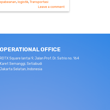
epabeanan
,
logistik
,
Transportasi
Leave a comment
OPERATIONAL OFFICE
RDTX Square lantai 9, Jalan Prof. Dr. Satrio no. 164
Karet Semanggi, Setiabudi
Jakarta Selatan, Indonesia